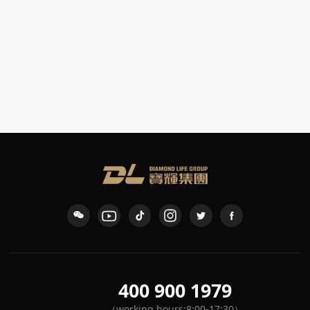
​The St. Regis Shenzhen
the refined luxury experience of the St. Regis brand.
400 900 1979
（working hours:8:00-17:30）