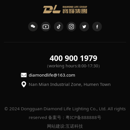
400 900 1979
（working hours:8:00-17:30）
diamondlife@163.com
Nan Mian Industrial Zone, Humen Town
reserved
备案号：粤ICP备888888号
网站建设
:
互诺科技