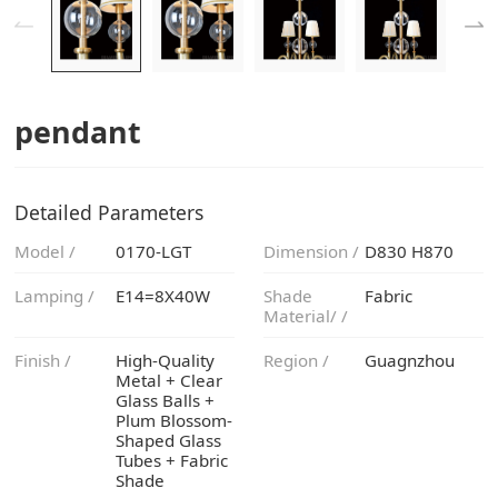
pendant
Detailed Parameters
Model /
0170-LGT
Dimension /
D830 H870
Lamping /
E14=8X40W
Fabric
Material/ /
Finish /
Region /
Guagnzhou
Shade