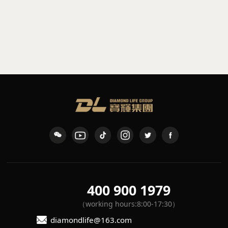
pendant
pendant
DCL5
DCL1
400 900 1979
（working hours:8:00-17:30）
diamondlife@163.com