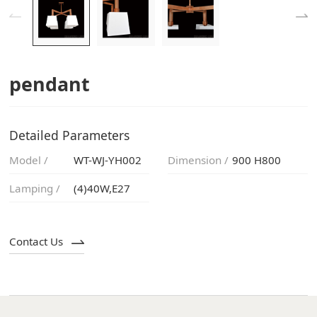
pendant
Detailed Parameters
Model /
WT-WJ-YH002
Dimension /
900 H800
Lamping /
(4)40W,E27
Contact Us