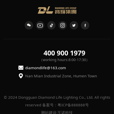
400 900 1979
（working hours:8:00-17:30）
diamondlife@163.com
Nan Mian Industrial Zone, Humen Town
reserved
备案号：粤ICP备888888号
网站建设
:
互诺科技