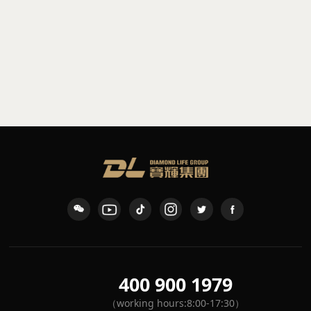
pendant
pendant
DCL5
DCL1
400 900 1979
（working hours:8:00-17:30）