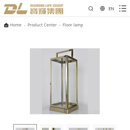
EN
Home
-
Product Center
-
Floor lamp