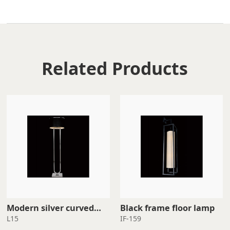
Related Products
Black frame floor lamp
standing lamp
L15
IF-159