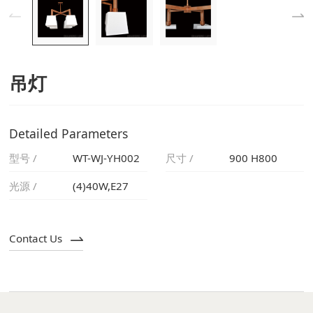
吊灯
Detailed Parameters
型号 /
WT-WJ-YH002
尺寸 /
900 H800
光源 /
(4)40W,E27
Contact Us