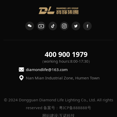
400 900 1979
（working hours:8:00-17:30）
diamondlife@163.com
Nan Mian Industrial Zone, Humen Town
reserved
备案号：粤ICP备888888号
网站建设
:
互诺科技