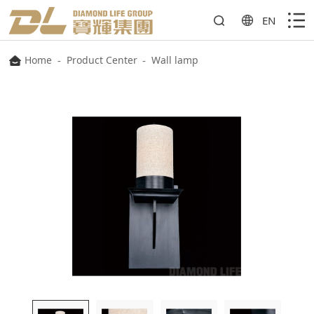
EN
Home
-
Product Center
-
Wall lamp