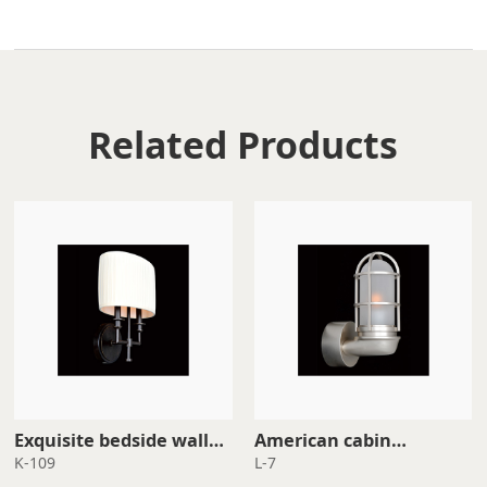
Related Products
sconce
waterproof wall light
K-109
L-7