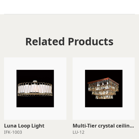
Related Products
Luna Loop Light
light
IFK-1003
LU-12