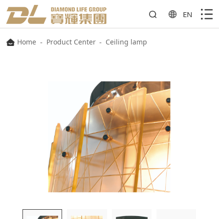
EN
Home
-
Product Center
-
Ceiling lamp