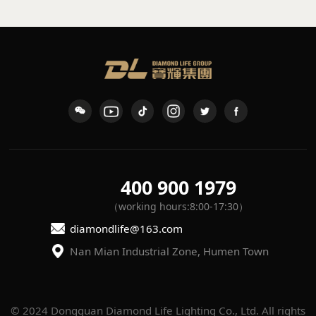
standing lamp
L15
IF-159
400 900 1979
（working hours:8:00-17:30）
diamondlife@163.com
Nan Mian Industrial Zone, Humen Town