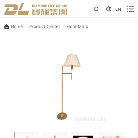
EN
Home
-
Product Center
-
Floor lamp